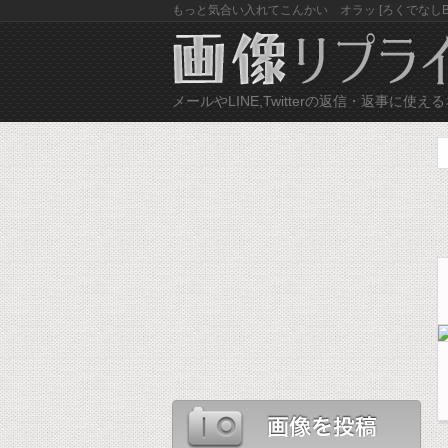
もっと気合い入れてこんかい オラッ [ろくでなしBL
メールやLINE,Twitterの返信・返事に
ネ