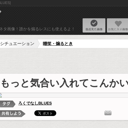
UES]
ネタ画像リプライ
最近見た画
使えるネタ画像！誰かを煽るレスにも使えるよ！
シチュエーション
嘲笑・煽るとき
もっと気合い入れてこんか
ろくでなしBLUES
タ画像を投稿