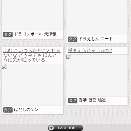
ドラゴンボール
天津飯
タグ
ドラえもん
ニート
タグ
ふむ こいつらただごとじゃ
捕まえられそうかな?
ないな どうみても ほんと
うに気が狂っている…
香港
仮面
強盗
タグ
はだしのゲン
タグ
トップページへ戻る