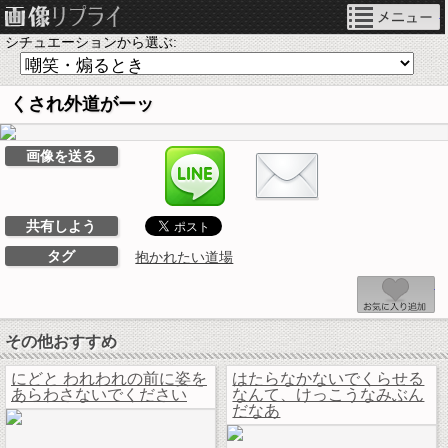
ネタ画像リプライ
シチュエーションから選ぶ:
くされ外道がーッ
LINEで送る
画像を送る
共有しよう
タグ
抱かれたい道場
その他おすすめ
にどと われわれの前に姿を
はたらなかないでくらせる
あらわさないでください
なんて、けっこうなみぶん
だなあ