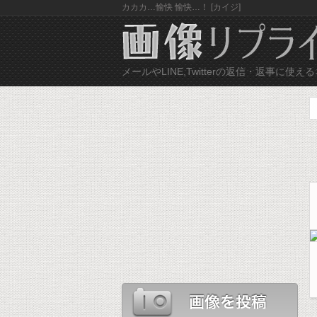
カカカ…愉快 愉快…！ [カイジ]
メールやLINE,Twitterの返信・返事に
ネ