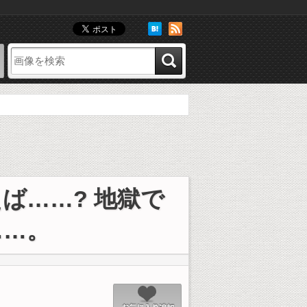
像
お気に入り画像
ば……? 地獄で
……。
お気に入り追加