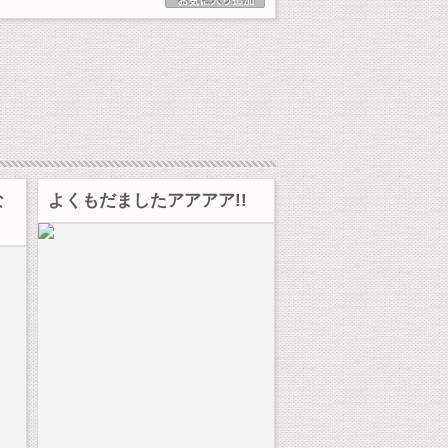
な
よくもだましたアアアア!!