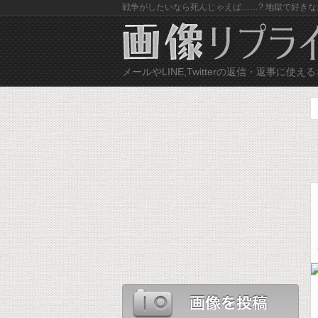
戦争がしたいなら死んじゃえば……? 地獄で好きなだ
メールやLINE,Twitterの返信・返事に
ネ