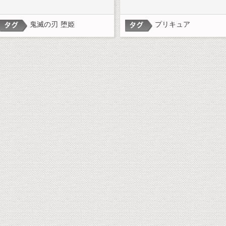
鬼滅の刃
堕姫
プリキュア