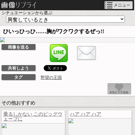
ネタ画像リプライ
シチュエーションから選ぶ:
ひいっひっひ……胸がワクワクするぜっ!!
LINEで送る
画像を送る
共有しよう
タグ
野望の王国
その他おすすめ
乗るしかない このビッグウ
ハア ハア ハア
ェーブに