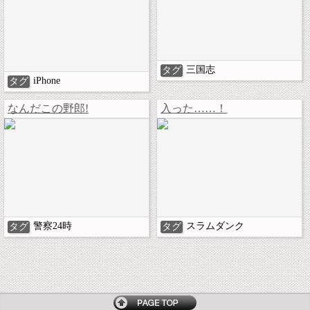
三国志
タグ
iPhone
タグ
なんだこの野郎!
入った……！
警察24時
スラムダンク
タグ
タグ
トップページへ戻る