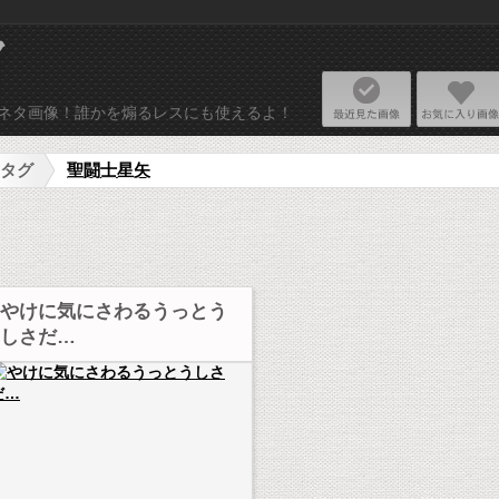
ネタ画像リプライ
最近見た画
使えるネタ画像！誰かを煽るレスにも使えるよ！
タグ
聖闘士星矢
やけに気にさわるうっとう
しさだ…
タ画像を投稿