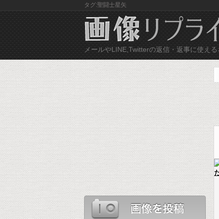
タグ:聖闘士星矢
メールやLINE,Twitterの返信・返事に
ネ