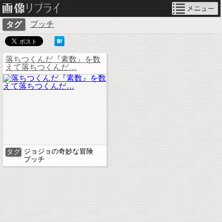
ネタ画像リプライ
プッチ
タグ
落ちつくんだ『素数』を数
えて落ちつくんだ…
ジョジョの奇妙な冒険
タグ
プッチ