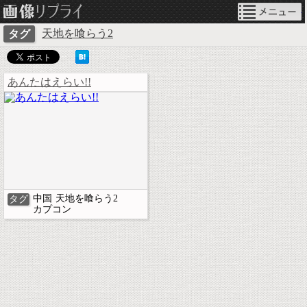
ネタ画像リプライ
天地を喰らう2
タグ
あんたはえらい!!
中国
天地を喰らう2
タグ
カプコン